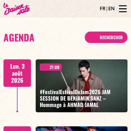
FR
|
EN
AGENDA
RECHERCHER
Lun. 3
21:00
août
2026
#FestivalEstivalDeJam2026 JAM
SESSION DE BENJAMIN SANZ –
Hommage à AHMAD JAMAL
Benjamin Sanz / Tony Tixier / Etienne Renard