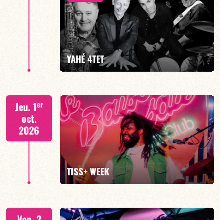
Mario Canonge / Michel Zenino
YAHÉ 4TET
EN SAVOIR PLUS
RÉSERVER
S. BEUF/F. DEVIENNE/T. FANFANT/B. HENOCQ
er
Jeu. 1
oct.
2026
EN SAVOIR PLUS
RÉSERVER
TISS+ WEEK
Tiss Rodriguez batterie/lead
Ven. 2