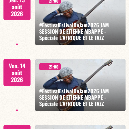
21:00
août
2026
#FestivalEstivalDeJam2026 JAM
SESSION DE ETIENNE MBAPPÉ -
Spéciale L’AFRIQUE ET LE JAZZ
EN SAVOIR PLUS
RÉSERVER
Etienne Mbappé / Maxence Leroy / Anthony Jambon /
Ven. 14
Japhet Boristhène
21:00
août
2026
#FestivalEstivalDeJam2026 JAM
SESSION DE ETIENNE MBAPPÉ -
Spéciale L’AFRIQUE ET LE JAZZ
EN SAVOIR PLUS
RÉSERVER
Etienne Mbappé / Maxence Leroy / Anthony Jambon /