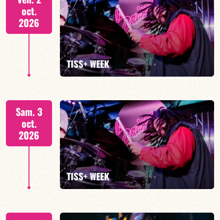
oct.
2026
EN SAVOIR PLUS
TISS+ WEEK
Tiss Rodriguez batterie/lead
Sam. 3
oct.
2026
EN SAVOIR PLUS
TISS+ WEEK
Tiss Rodriguez batterie/lead, TBA