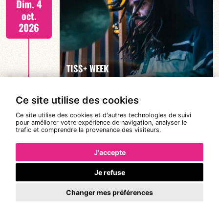
Dim. 4
oct.
2026
EN SAVOIR PLUS
TISS+ WEEK
Ce site utilise des cookies
Tiss Rodriguez batterie/lead
Lun. 5
Ce site utilise des cookies et d'autres technologies de suivi
pour améliorer votre expérience de navigation, analyser le
oct.
trafic et comprendre la provenance des visiteurs.
2026
J'accepte
Je refuse
EN SAVOIR PLUS
TISS+ WEEK
Changer mes préférences