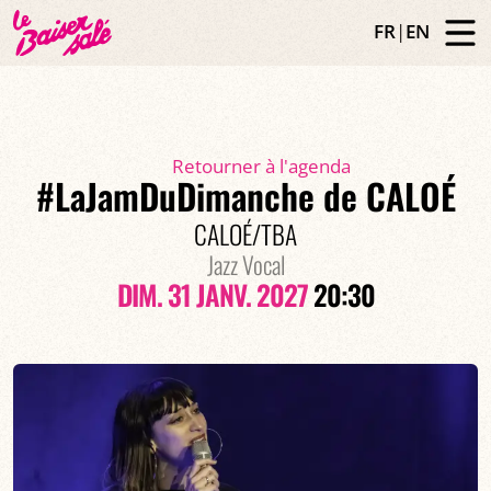
FR
|
EN
Retourner à l'agenda
#LaJamDuDimanche de CALOÉ
CALOÉ/TBA
Jazz Vocal
DIM. 31 JANV. 2027
20:30