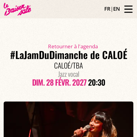
FR
|
EN
Retourner à l'agenda
#LaJamDuDimanche de CALOÉ
CALOÉ/TBA
Jazz vocal
DIM. 28 FÉVR. 2027
20:30