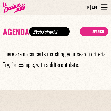
FR
|
EN
AGENDA
#VoixAuPluriel
SEARCH
There are no concerts matching your search criteria.
Try, for example, with a
different date
.