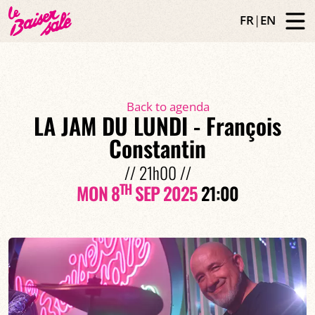
FR
|
EN
Back to agenda
LA JAM DU LUNDI - François
Constantin
// 21h00 //
TH
MON 8
SEP 2025
21:00