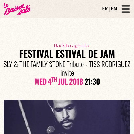
FR
|
EN
Back to agenda
FESTIVAL ESTIVAL DE JAM
SLY & THE FAMILY STONE Tribute - TISS RODRIGUEZ
invite
TH
WED 4
JUL 2018
21:30