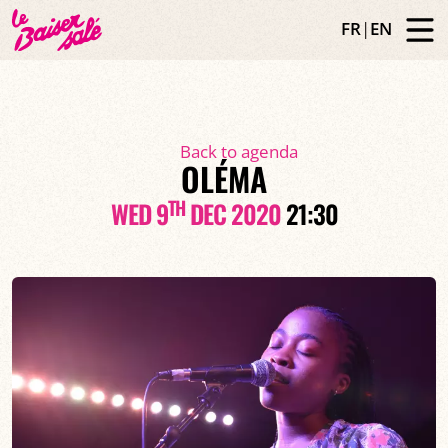
FR
|
EN
Back to agenda
OLÉMA
TH
WED 9
DEC 2020
21:30