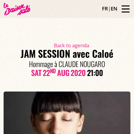
FR
|
EN
Back to agenda
JAM SESSION avec Caloé
Hommage à CLAUDE NOUGARO
ND
SAT 22
AUG 2020
21:00