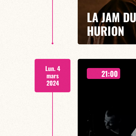
LA JAM D
HURION
SPECIALE USHER - 20h30
Lun. 4
Matis Hurion rejoint la team #P
21:00
fameuse jam du dimanche color
mars
2024
EN SAVOIR PLUS