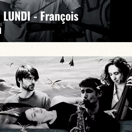
 LUNDI - François
n
chesse musicale et l’ambiance profonde et chaleureuse