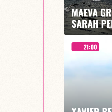
MAEVA GR
SARAH PE
21:00
présentent MADAME ÏTRÉMA - 
La contrebassiste Maeva Grünwa
emmène dans son univers oniri
#JazzDeDemain !
EN SAVOIR PLUS
XAVIER B