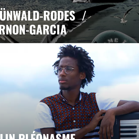
ÜNWALD-RODES /
RNON-GARCIA
19h00
ld-Rodes, fondatrice de l'octet de jazz Mamaveï, nous
que coloré et mouvant pour une année de résidence
ELIN PLÉONASME