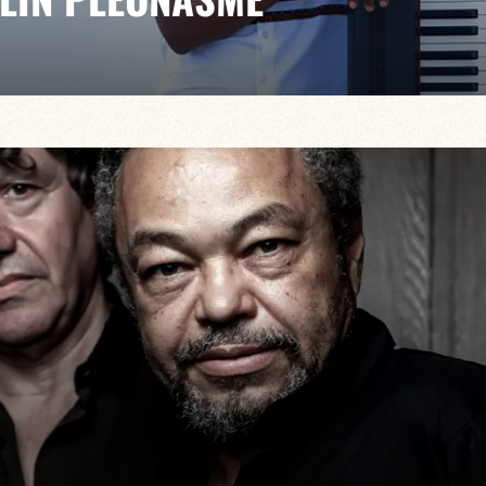
PE FANFANT - 21h00
idence qui a convaincu le public du Baiser Salé, la
n Xavier Belin, entame une 2ème saison pour mettre à