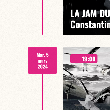
LA JAM DU
Constanti
21h00
Mar. 5
Laissez- vous séduire par la ri
19:00
des Jam Du Lundi!!
mars
2024
EN SAVOIR PLUS