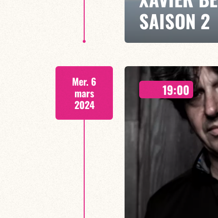
SAISON 2
INVITE THIERRY & JEAN-PHILIP
Mer. 6
Après une première année de rés
19:00
nouvelle étoile du jazz caribée
mars
l'honneur le jazz caribéen !
2024
EN SAVOIR PLUS