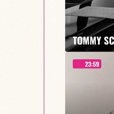
TOMMY SC
23:59
19H30 & 21H30
Un trio franco-britannique qui c
traditionnel !
EN SAVOIR PLUS