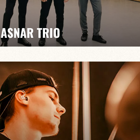
 ASNAR TRIO
e magnifiques mélodies." Jean-Charles Doukhan, TSF