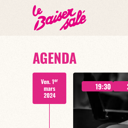
AGENDA
er
Ven. 1
19:30
mars
2024