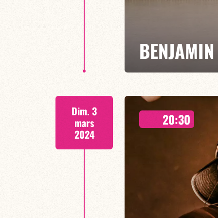
BENJAMIN
2 SÉANCES : 19H30 & 21H30
Dim. 3
"Un disque surtout porté par d
20:30
Jazz
mars
2024
EN SAVOIR PLUS