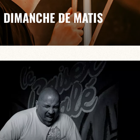
U DIMANCHE DE MATIS
laceAuxJeunes en animant une fois par mois la
ée, moderne et dynamique !