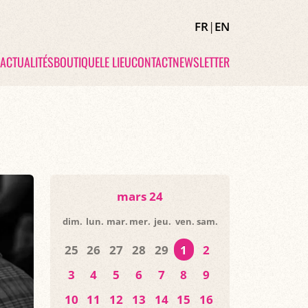
FR
|
EN
ACTUALITÉS
BOUTIQUE
LE LIEU
CONTACT
NEWSLETTER
mars 24
dim.
lun.
mar.
mer.
jeu.
ven.
sam.
25
26
27
28
29
1
2
3
4
5
6
7
8
9
10
11
12
13
14
15
16