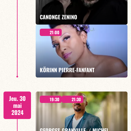
EN SAVOIR PLUS
CANONGE ZENINO
21:00
Duo Jazz - 19h00
KÖRINN PIERRE-FANFANT
EN SAVOIR PLUS
« RÊVER » 21h00
Jeu. 30
19:30
21:30
mai
2024
GEORGES GRANVILLE / MICHEL