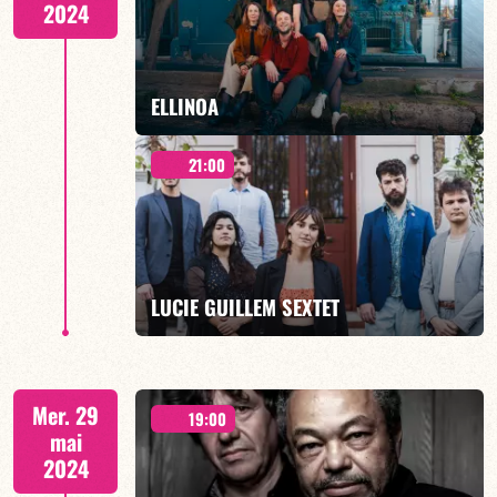
2024
EN SAVOIR PLUS
ELLINOA
21:00
"MEJIRO" - 19H00
LUCIE GUILLEM SEXTET
EN SAVOIR PLUS
JAZZ DE DEMAIN - 21H00
Mer. 29
19:00
mai
2024