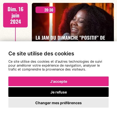
2 CONCERTS 19h30 & 21h30
Dim. 16
20:30
juin
2024
LA JAM DU DIMANCHE "POSITIF" DE
EN SAVOIR PLUS
JESSY ELSA PALMA
Ce site utilise des cookies
Ce site utilise des cookies et d'autres technologies de suivi
20h30
pour améliorer votre expérience de navigation, analyser le
Lun. 17
21:00
trafic et comprendre la provenance des visiteurs.
juin
2024
J'accepte
Je refuse
LA JAM DU LUNDI - François
EN SAVOIR PLUS
Constantin
Changer mes préférences