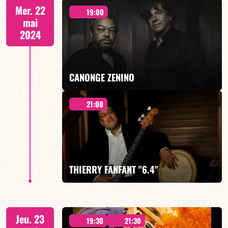
invite Raphaël Sautereau - 21h00
Mer. 22
19:00
mai
2024
EN SAVOIR PLUS
CANONGE ZENINO
21:00
Duo Jazz - 19h00
THIERRY FANFANT "6.4"
EN SAVOIR PLUS
CONCERT A 21h00
Jeu. 23
19:30
21:30