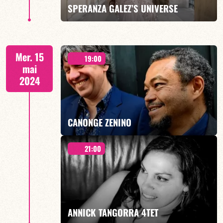
SPERANZA GALEZ’S UNIVERSE
EN SAVOIR PLUS
SPECIALE CHICO BUARQUE - 21H00
Mer. 15
19:00
mai
2024
EN SAVOIR PLUS
CANONGE ZENINO
21:00
Duo Jazz - 19h00
ANNICK TANGORRA 4TET