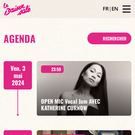
FR
|
EN
AGENDA
RECHERCHER
Ven. 3
23:59
mai
2024
OPEN MIC Vocal Jam AVEC
KATHERINE CURNOW
À PARTIR DE MINUIT