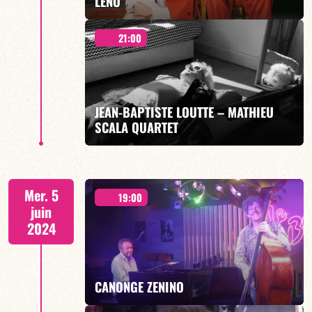
LENO
21:00
19h00
JEAN-BAPTISTE LOUTTE – MATHIEU
SCALA QUARTET
EN SAVOIR PLUS
21h00
Mer. 5
19:00
juin
2024
EN SAVOIR PLUS
CANONGE ZENINO