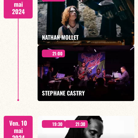
mai
2024
EN SAVOIR PLUS
NATHAN MOLLET
21:00
NATHAN MOLLET présente IBEX - 19h00
STEPHANE CASTRY
EN SAVOIR PLUS
21H00
Ven. 10
19:30
21:30
mai
2024