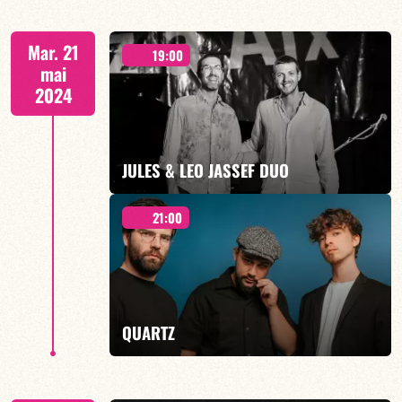
AUTOUR DU JAZZ CARIBEEN - 21h00
Mar. 21
19:00
mai
2024
EN SAVOIR PLUS
JULES & LEO JASSEF DUO
21:00
CONCERT A 19h00
QUARTZ
EN SAVOIR PLUS