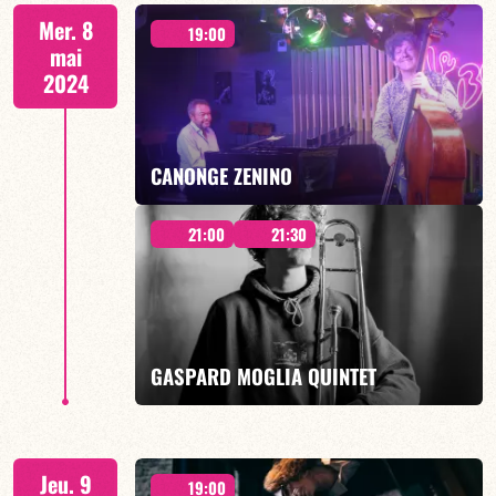
21h00
Mer. 8
19:00
mai
2024
EN SAVOIR PLUS
CANONGE ZENINO
21:00
21:30
Duo Jazz - 19h00
GASPARD MOGLIA QUINTET
EN SAVOIR PLUS
21h30
Jeu. 9
19:00