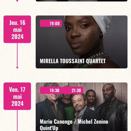
EN SAVOIR PLUS
21H00
Jeu. 16
19:00
mai
2024
EN SAVOIR PLUS
MIRELLA TOUSSAINT QUARTET
19H00 - EP "Lanmityé"
Ven. 17
19:30
21:30
mai
2024
Mario Canonge / Michel Zenino
EN SAVOIR PLUS
Quint'Up