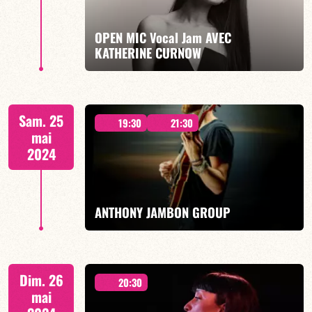
OPEN MIC Vocal Jam AVEC
KATHERINE CURNOW
EN SAVOIR PLUS
À PARTIR DE MINUIT
Sam. 25
19:30
21:30
mai
2024
EN SAVOIR PLUS
ANTHONY JAMBON GROUP
2 SEANCES 19H30 & 21H30
Dim. 26
20:30
mai