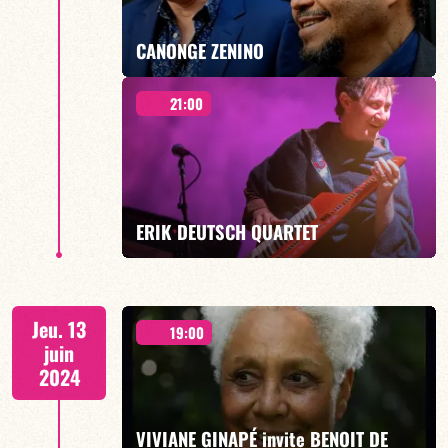
EN SAVOIR PLUS
CANONGE ZENINO
21:00
Duo Jazz - 19h00
ERIK DEUTSCH QUARTET
EN SAVOIR PLUS
21H00
Jeu. 13
19:00
juin
2024
VIVIANE GINAPÉ invite BENOIT DE
EN SAVOIR PLUS