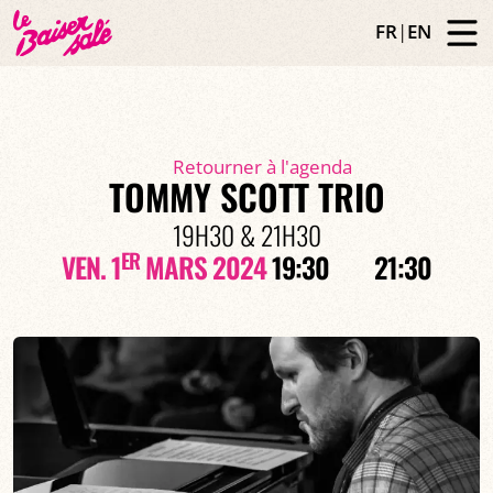
FR
|
EN
Retourner à l'agenda
TOMMY SCOTT TRIO
19H30 & 21H30
ER
VEN. 1
MARS 2024
19:30
21:30