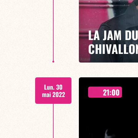
LA JAM D
CHIVALLO
HOMMAGE À CHICK COREA
Lun. 30
Si le jazz est une manière de vi
21:00
totalement l’incarnation, et cha
mai 2022
franchise.
EN SAVOIR PLUS