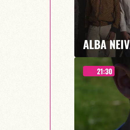
ALBA NEI
21:30
Rythmiques flamencos, son cubai
effrénés d’un jazz actuel… La vo
dansent sur ces mélodies, sur u
EN SAVOIR PLUS