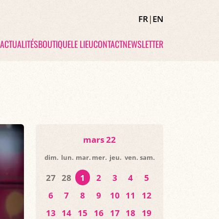
FR
|
EN
ACTUALITÉS
BOUTIQUE
LE LIEU
CONTACT
NEWSLETTER
mars 22
dim.
lun.
mar.
mer.
jeu.
ven.
sam.
27
28
1
2
3
4
5
6
7
8
9
10
11
12
13
14
15
16
17
18
19