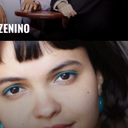
ZENINO
lé pour Mario Canonge et Michel Zenino ! Tous les
 avec deux incontournables de la rue des Lombards
nçaise. #16 #JazzLegend - Résidence