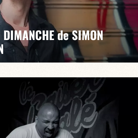
U DIMANCHE de SIMON
N
vre la musique dans l’instant, Simon Chivallon en est
que solo le démontre par sa spontanéité et sa