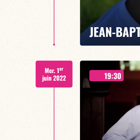
JEAN-BAPT
"GEMINI"
er
Mer. 1
Jean-Baptiste Loutte présente po
19:30
dans lequel il compose, chante, j
juin 2022
vous propose de partir avec lui p
EN SAVOIR PLUS