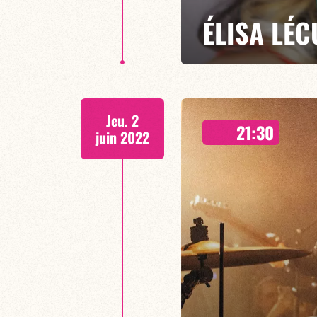
ÉLISA LÉ
"THE SOUND OF MARY POPPINS" 
Jeu. 2
Adoratrice inconditionnelle des
21:30
chanteuse Elisa Lécuyer fait feu
juin 2022
deux films chers à son cœur : T
EN SAVOIR PLUS