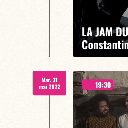
LA JAM DU
Constanti
Au Baiser Salé on connait Franço
Mar. 31
autant dire qu'il a invité toute 
19:30
su faire de ce rendez-vous heb
mai 2022
EN SAVOIR PLUS