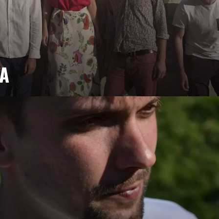
VA
n, samba brésilienne, le tout relevé par les accords
ix chaude et le sourire lumineux de Lucile Chriqui
ne route entre Buenos Aires et Recife.