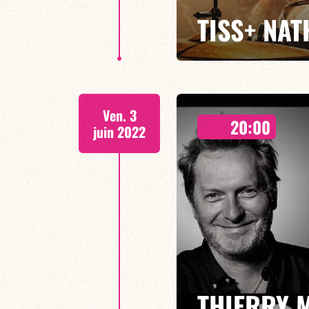
TISS+ NA
Le jeudi, poussez la porte de l’
Ven. 3
Sopico, Mayra Andrade, Sebastie
20:00
un rendez-vous bimensuel avec d
juin 2022
EN SAVOIR PLUS
THIERRY 