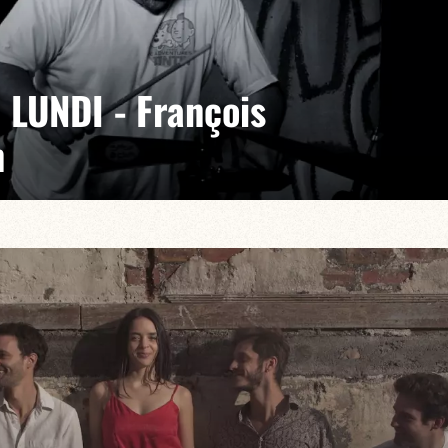
 LUNDI - François
n
is Constantin et ses jams depuis trente ans, alors
la scène jazz hexagonale à se produire à ses côtés ! Il a
domadaire une institution internationalement connue