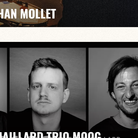
THAN MOLLET
univers de Tiss Rodriguez, batteur de Catherine Ringer,
n Tellier…co-fondateur de Bada-Bada. Il vous convie à
es invités qui embrasent l’actualité du jazz, du ra
MAILLARD TRIO MOOG