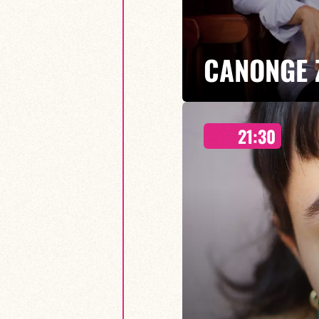
CANONGE 
21:30
Duo Jazz
Une saison en plus au Baiser Sa
mercredis à 19h30, rendez vous
mais aussi de la scène jazz fra
EN SAVOIR PLUS