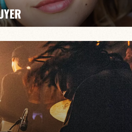
CUYER
spéciale Julie Andrews
 comédies musicales de toutes les époques, la
 de sa vénération du genre en s’offrant le répertoire de
he Sound of Music et Mary Poppins.