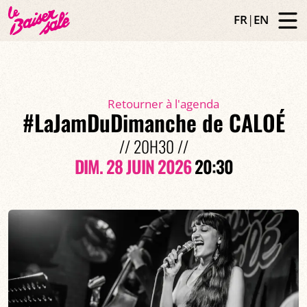
FR
|
EN
Retourner à l'agenda
#LaJamDuDimanche de CALOÉ
// 20H30 //
DIM. 28 JUIN 2026
20:30