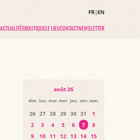
FR
|
EN
ACTUALITÉS
BOUTIQUE
LE LIEU
CONTACT
NEWSLETTER
août 26
dim.
lun.
mar.
mer.
jeu.
ven.
sam.
26
27
28
29
30
31
1
2
3
4
5
6
7
8
9
10
11
12
13
14
15