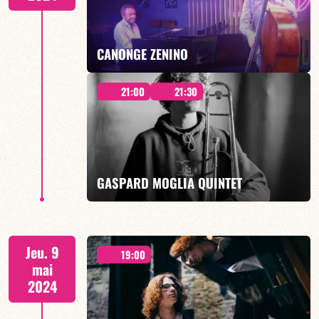
EN SAVOIR PLUS
CANONGE ZENINO
21:00
21:30
Duo Jazz - 19h00
GASPARD MOGLIA QUINTET
EN SAVOIR PLUS
21h30
Jeu. 9
19:00
mai
2024