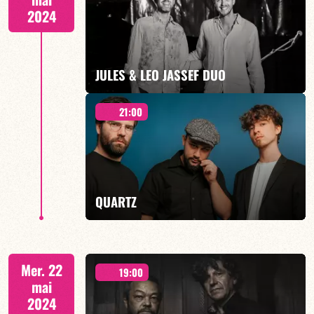
2024
EN SAVOIR PLUS
JULES & LEO JASSEF DUO
21:00
CONCERT A 19h00
QUARTZ
EN SAVOIR PLUS
invite Raphaël Sautereau - 21h00
Mer. 22
19:00
mai
2024