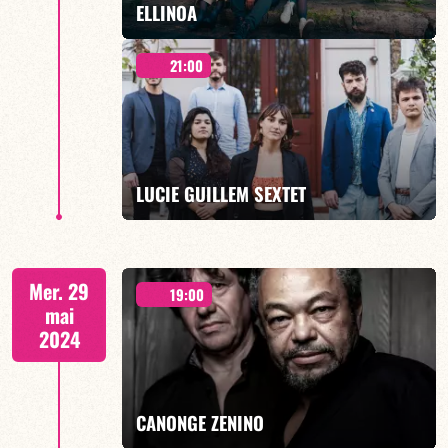
ELLINOA
21:00
"MEJIRO" - 19H00
LUCIE GUILLEM SEXTET
EN SAVOIR PLUS
JAZZ DE DEMAIN - 21H00
Mer. 29
19:00
mai
2024
EN SAVOIR PLUS
CANONGE ZENINO