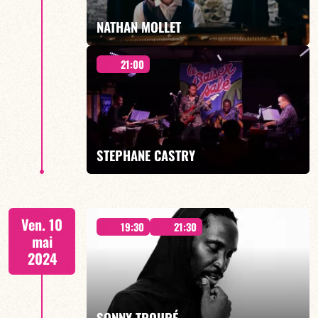
EN SAVOIR PLUS
NATHAN MOLLET
21:00
NATHAN MOLLET présente IBEX - 19h00
STEPHANE CASTRY
EN SAVOIR PLUS
21H00
Ven. 10
19:30
21:30
mai
2024
EN SAVOIR PLUS
SONNY TROUPÉ