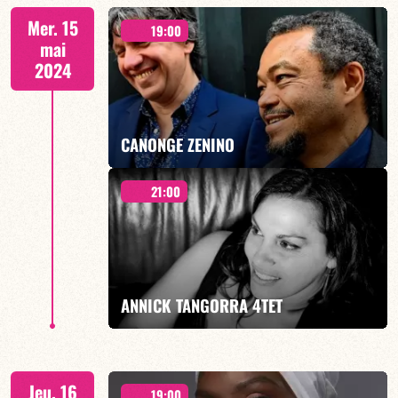
SPECIALE CHICO BUARQUE - 21H00
Mer. 15
19:00
mai
2024
EN SAVOIR PLUS
CANONGE ZENINO
21:00
Duo Jazz - 19h00
ANNICK TANGORRA 4TET
EN SAVOIR PLUS
21H00
Jeu. 16
19:00