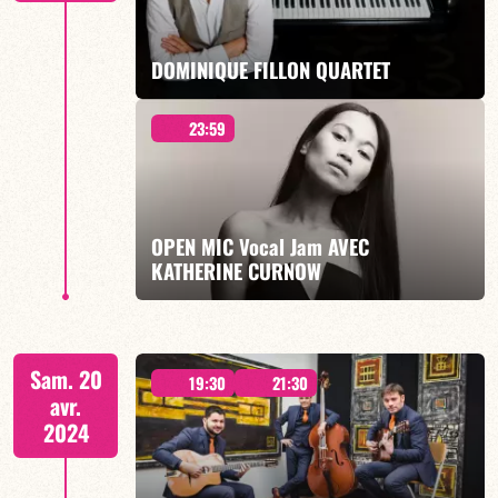
EN SAVOIR PLUS
DOMINIQUE FILLON QUARTET
23:59
19H30 & 21H30
OPEN MIC Vocal Jam AVEC
KATHERINE CURNOW
EN SAVOIR PLUS
À PARTIR DE MINUIT
Sam. 20
19:30
21:30
avr.
2024