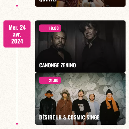
EN SAVOIR PLUS
21H00
Mer. 24
19:00
avr.
2024
EN SAVOIR PLUS
CANONGE ZENINO
21:00
Duo Jazz - 19h00
DÉSIRE LH & COSMIC SINGE
EN SAVOIR PLUS