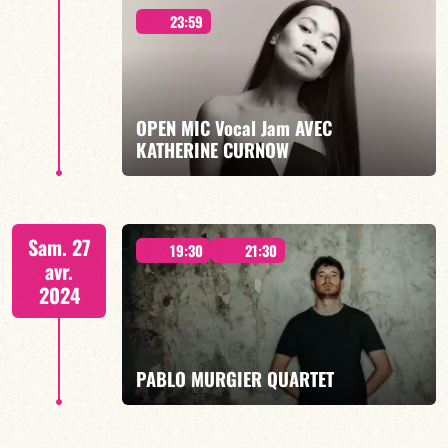
23:59
19h30 & 21h30
OPEN MIC Vocal Jam AVEC
KATHERINE CURNOW
EN SAVOIR PLUS
À PARTIR DE MINUIT
Sam. 27
19:30
21:30
avr.
2024
EN SAVOIR PLUS
PABLO MURGIER QUARTET