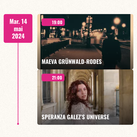
AUTOUR DU JAZZ CARIBEEN - 21h00
Mar. 14
19:00
mai
2024
EN SAVOIR PLUS
MAEVA GRÜNWALD-RODES
21:00
LE 4E JOUR AU MATIN - JAZZ DE DEMAIN - 19H00
SPERANZA GALEZ’S UNIVERSE
EN SAVOIR PLUS