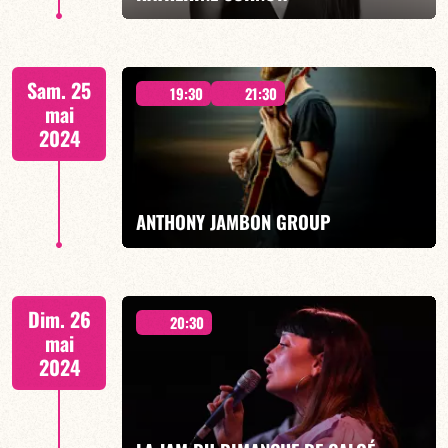
EN SAVOIR PLUS
À PARTIR DE MINUIT
Sam. 25
19:30
21:30
mai
2024
EN SAVOIR PLUS
ANTHONY JAMBON GROUP
2 SEANCES 19H30 & 21H30
Dim. 26
20:30
mai
2024
EN SAVOIR PLUS