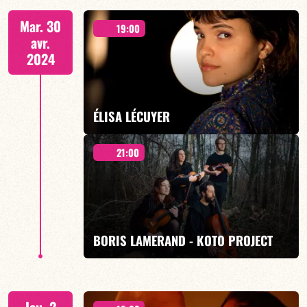
21h00 – Spécial LYLE MAZE
Mar. 30
19:00
avr.
2024
EN SAVOIR PLUS
ÉLISA LÉCUYER
21:00
Onda Nueva ! Hommage à Aldemaro Romero - 19H00
BORIS LAMERAND - KOTO PROJECT
EN SAVOIR PLUS
Les Enfants d’Icare invitent Léa Castro - 21h00