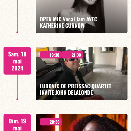
OPEN MIC Vocal Jam AVEC
KATHERINE CURNOW
EN SAVOIR PLUS
À PARTIR DE MINUIT
Sam. 18
19:30
21:30
mai
2024
LUDOVIC DE PREISSAC QUARTET
EN SAVOIR PLUS
INVITE JOHN DELALONDE
2 CONCERTS 19h30 & 21h30
Dim. 19
20:30
mai