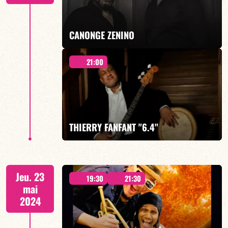
EN SAVOIR PLUS
CANONGE ZENINO
21:00
Duo Jazz - 19h00
THIERRY FANFANT "6.4"
EN SAVOIR PLUS
CONCERT A 21h00
Jeu. 23
19:30
21:30
mai
2024