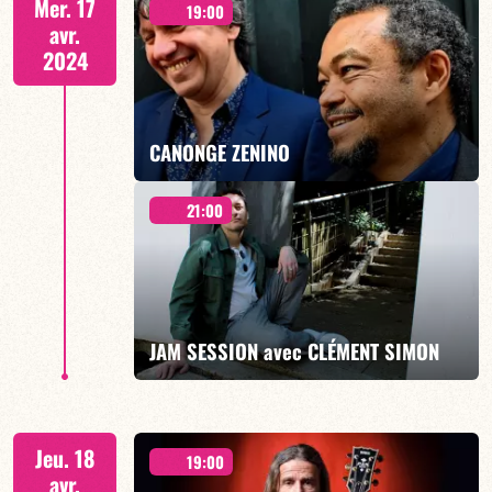
Mer. 17
19:00
avr.
2024
EN SAVOIR PLUS
CANONGE ZENINO
21:00
Duo Jazz - 19h00
JAM SESSION avec CLÉMENT SIMON
EN SAVOIR PLUS
« BABY VORTEX » feat. Jean-Loup Siaut - 21H00
Jeu. 18
19:00
avr.