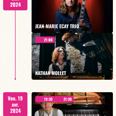
2024
EN SAVOIR PLUS
JEAN-MARIE ECAY TRIO
21:00
ECAY/HUCHARD/REVEYRAND TRIO - 19H00
NATHAN MOLLET
EN SAVOIR PLUS
21h00
Ven. 19
19:30
21:30
avr.
2024