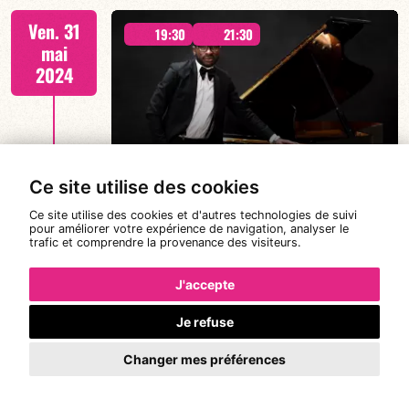
GEORGES GRANVILLE invite TONY CHASSEUR -
Ven. 31
"PERSPECTIVES" - 19H30 & 21H30
19:30
21:30
mai
2024
DEIDO MBIMBEY & BAND
EN SAVOIR PLUS
Ce site utilise des cookies
23:59
Ce site utilise des cookies et d'autres technologies de suivi
ALBUM "LONGUE LAM" - 19h30 & 21h30
pour améliorer votre expérience de navigation, analyser le
trafic et comprendre la provenance des visiteurs.
J'accepte
OPEN MIC Vocal Jam AVEC
KATHERINE CURNOW
Je refuse
EN SAVOIR PLUS
Changer mes préférences
À PARTIR DE MINUIT
er
Sam. 1
19:00
19:30
21:30