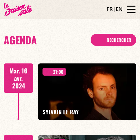
FR
|
EN
AGENDA
RECHERCHER
Mar. 16
21:00
avr.
2024
SYLVAIN LE RAY
présente S Y m - 21H00