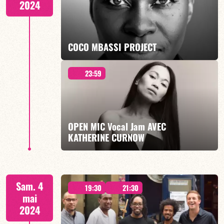
2024
EN SAVOIR PLUS
COCO MBASSI PROJECT
23:59
19H30 & 21H30
OPEN MIC Vocal Jam AVEC
KATHERINE CURNOW
EN SAVOIR PLUS
À PARTIR DE MINUIT
Sam. 4
19:30
21:30
mai
2024