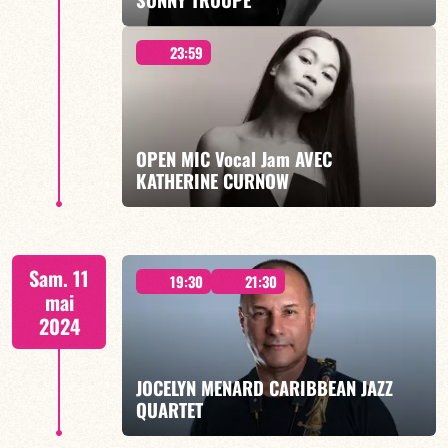
23:59
ROMANCE LIVE - 2 SEANCES 19h30 & 21h30
OPEN MIC Vocal Jam AVEC
KATHERINE CURNOW
EN SAVOIR PLUS
À PARTIR DE MINUIT
Sam. 11
19:30
21:30
mai
2024
JOCELYN MENARD CARIBBEAN JAZZ
EN SAVOIR PLUS
QUARTET