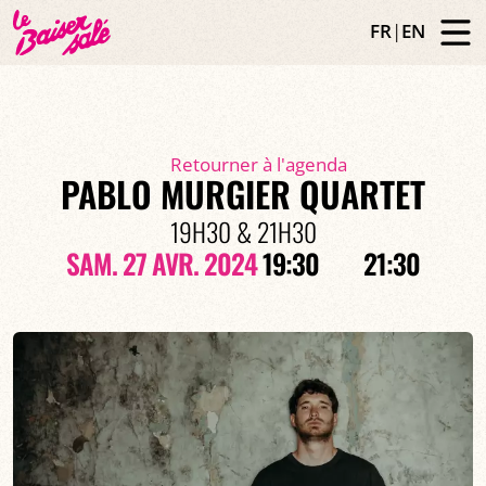
FR
|
EN
Retourner à l'agenda
PABLO MURGIER QUARTET
19H30 & 21H30
SAM. 27 AVR. 2024
19:30
21:30