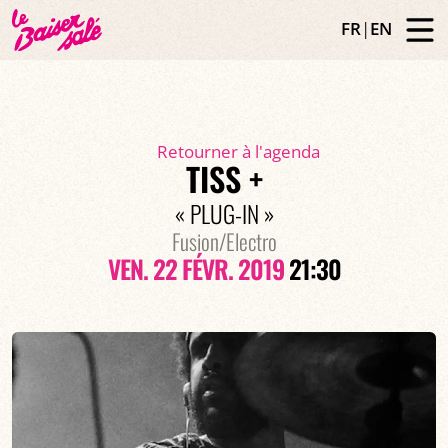
FR
|
EN
Retourner à l'agenda
TISS +
« PLUG-IN »
Fusion/Electro
VEN. 22 FÉVR. 2019
21:30