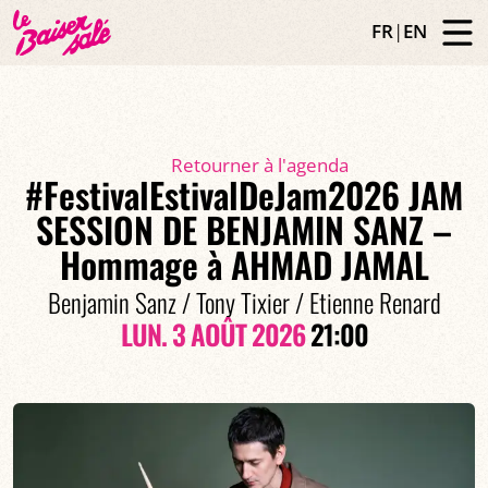
FR
|
EN
Retourner à l'agenda
#FestivalEstivalDeJam2026 JAM
SESSION DE BENJAMIN SANZ –
Hommage à AHMAD JAMAL
Benjamin Sanz / Tony Tixier / Etienne Renard
LUN. 3 AOÛT 2026
21:00