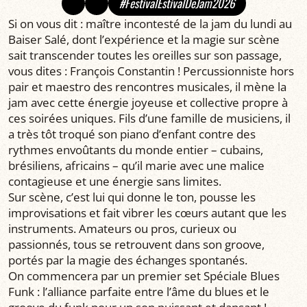
#FestivalEstivalDeJam2026
Si on vous dit : maître incontesté de la jam du lundi au
Baiser Salé, dont l’expérience et la magie sur scène
sait transcender toutes les oreilles sur son passage,
vous dites : François Constantin ! Percussionniste hors
pair et maestro des rencontres musicales, il mène la
jam avec cette énergie joyeuse et collective propre à
ces soirées uniques. Fils d’une famille de musiciens, il
a très tôt troqué son piano d’enfant contre des
rythmes envoûtants du monde entier – cubains,
brésiliens, africains – qu’il marie avec une malice
contagieuse et une énergie sans limites.
Sur scène, c’est lui qui donne le ton, pousse les
improvisations et fait vibrer les cœurs autant que les
instruments. Amateurs ou pros, curieux ou
passionnés, tous se retrouvent dans son groove,
portés par la magie des échanges spontanés.
On commencera par un premier set Spéciale Blues
Funk : l’alliance parfaite entre l’âme du blues et le