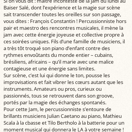
Si on vous dit : maître incontesté de la jam du lundi au
Baiser Salé, dont l’expérience et la magie sur scène
sait transcender toutes les oreilles sur son passage,
vous dites : François Constantin ! Percussionniste hors
pair et maestro des rencontres musicales, il mène la
jam avec cette énergie joyeuse et collective propre à
ces soirées uniques. Fils d’une famille de musiciens, il
a très tôt troqué son piano d’enfant contre des
rythmes envoûtants du monde entier – cubains,
brésiliens, africains – qu’il marie avec une malice
contagieuse et une énergie sans limites.
Sur scène, c’est lui qui donne le ton, pousse les
improvisations et fait vibrer les cœurs autant que les
instruments. Amateurs ou pros, curieux ou
passionnés, tous se retrouvent dans son groove,
portés par la magie des échanges spontanés.
Pour cette Jam, le percussionniste s’entoure de
brillants musiciens Julian Caetano au piano, Mathieu
Scala à la cbasse et Tilo Bertholo à la batterie pour un
moment musical qui donnera le LA à votre semaine !