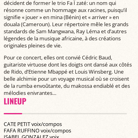
décident de former le trio Fa Ï zaté: un nom qui
résonne comme un hommage aux racines, puisqu’il
signifie « jouer » en mina (Bénin) et « arriver » en
douala (Cameroun). Leur répertoire mêle les grands
standards de Sam Mangwana, Ray Léma et d’autres
légendes de la musique africaine, à des créations
originales pleines de vie.
Pour ce concert, elles ont convié Cédric Baud,
guitariste virtuose dont les doigts ont dansé aux côtés
de Rido, d’Etienne Mbappé et Louis Winsberg. Une
belle alchimie pour un voyage musical où se croisent
de la rumba envoûtante, du makossa endiablé et des
mélodies enivrantes…
LINEUP
CATE PETIT voix/compos
FAFA RUFFINO voix/compos
ISABEL GONZALEZ voix