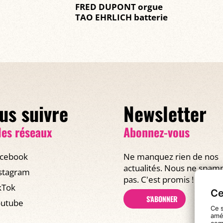
FRED DUPONT orgue
TAO EHRLICH batterie
us suivre
Newsletter
les réseaux
Abonnez-vous
cebook
Ne manquez rien de nos
actualités. Nous ne spa
stagram
pas. C'est promis !
kTok
Ce
S'ABONNER
utube
Ce s
amél