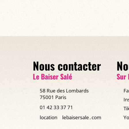
Nous contacter
No
Le Baiser Salé
Sur 
58 Rue des Lombards
Fa
75001 Paris
In
01 42 33 37 71
Ti
location
lebaisersale․com
Yo