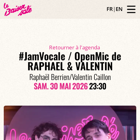
FR
|
EN
Retourner à l'agenda
#JamVocale / OpenMic de
RAPHAEL & VALENTIN
Raphaël Berrien/Valentin Caillon
SAM. 30 MAI 2026
23:30