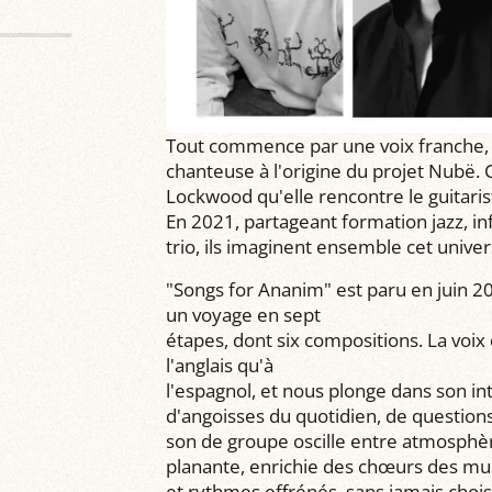
Tout commence par une voix franche, sa
chanteuse à l'origine du projet Nubë.
Lockwood qu'elle rencontre le guitari
En 2021, partageant formation jazz, in
trio, ils imaginent ensemble cet unive
"Songs for Ananim" est paru en juin 
un voyage en sept
étapes, dont six compositions. La voix
l'anglais qu'à
l'espagnol, et nous plonge dans son int
d'angoisses du quotidien, de questions
son de groupe oscille entre atmosphè
planante, enrichie des chœurs des mus
et rythmes effrénés, sans jamais choi