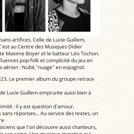
ns artifices. Celle de Lucie Guillem,
 C'est au Centre des Musiques Didier
ste Maxime Boyer et le batteur Léo Tochon.
fluences pop-folk et complicité du jeu en
rs aérien : Nubë,"nuage" en espagnol.
2023. Le premier album du groupe retrace
 de Lucie Guillem emprunte aussi bien à
imité : il y est question d'amour,
 sans réponses... Au service des textes, un
re
iciens que l'on découvre aussi chanteurs,
sir son camp. Une musique inventive qui