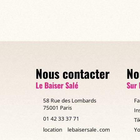
Nous contacter
No
Le Baiser Salé
Sur 
58 Rue des Lombards
Fa
75001 Paris
In
01 42 33 37 71
Ti
location
lebaisersale․com
Yo