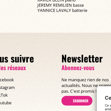
JEREMY REMILIEN basse
YANNICE LAVALY batterie
us suivre
Newsletter
les réseaux
Abonnez-vous
cebook
Ne manquez rien de nos
actualités. Nous ne spa
stagram
pas. C'est promis !
kTok
Ce
S'ABONNER
utube
Ce s
amél