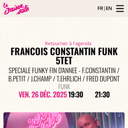
FR
|
EN
Retourner à l'agenda
FRANCOIS CONSTANTIN FUNK
5TET
SPECIALE FUNKY FIN D'ANNEE - F.CONSTANTIN /
B.PETIT / J.CHAMP / T.EHRLICH / FRED DUPONT
FUNK
VEN. 26 DÉC. 2025
19:30
21:30