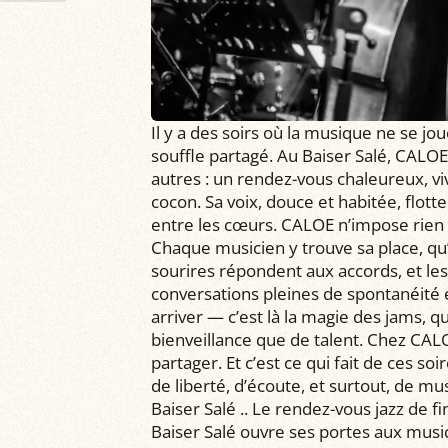
Il y a des soirs où la musique ne se jo
souffle partagé. Au Baiser Salé, CALO
autres : un rendez-vous chaleureux, viv
cocon. Sa voix, douce et habitée, flott
entre les cœurs. CALOE n’impose rien : 
Chaque musicien y trouve sa place, qu’
sourires répondent aux accords, et le
conversations pleines de spontanéité et
arriver — c’est là la magie des jams, 
bienveillance que de talent. Chez CALO
partager. Et c’est ce qui fait de ces so
de liberté, d’écoute, et surtout, de m
Baiser Salé .. Le rendez-vous jazz de 
Baiser Salé ouvre ses portes aux musi