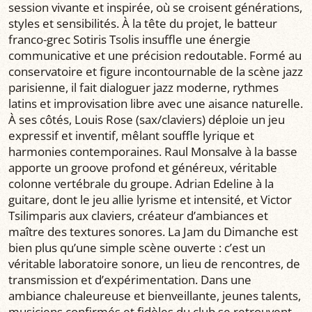
session vivante et inspirée, où se croisent générations,
styles et sensibilités. À la tête du projet, le batteur
franco-grec Sotiris Tsolis insuffle une énergie
communicative et une précision redoutable. Formé au
conservatoire et figure incontournable de la scène jazz
parisienne, il fait dialoguer jazz moderne, rythmes
latins et improvisation libre avec une aisance naturelle.
À ses côtés, Louis Rose (sax/claviers) déploie un jeu
expressif et inventif, mêlant souffle lyrique et
harmonies contemporaines. Raul Monsalve à la basse
apporte un groove profond et généreux, véritable
colonne vertébrale du groupe. Adrian Edeline à la
guitare, dont le jeu allie lyrisme et intensité, et Victor
Tsilimparis aux claviers, créateur d’ambiances et
maître des textures sonores. La Jam du Dimanche est
bien plus qu’une simple scène ouverte : c’est un
véritable laboratoire sonore, un lieu de rencontres, de
transmission et d’expérimentation. Dans une
ambiance chaleureuse et bienveillante, jeunes talents,
musiciens confirmés et fidèles du club se retrouvent