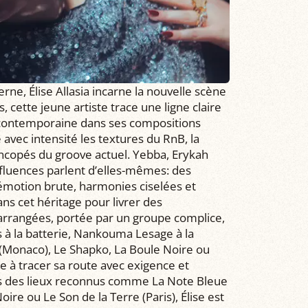
ne, Élise Allasia incarne la nouvelle scène
s, cette jeune artiste trace une ligne claire
 contemporaine dans ses compositions
avec intensité les textures du RnB, la
yncopés du groove actuel. Yebba, Erykah
 influences parlent d’elles-mêmes: des
e émotion brute, harmonies ciselées et
ns cet héritage pour livrer des
éarrangées, portée par un groupe complice,
s à la batterie, Nankouma Lesage à la
(Monaco), Le Shapko, La Boule Noire ou
ue à tracer sa route avec exigence et
ns des lieux reconnus comme La Note Bleue
ire ou Le Son de la Terre (Paris), Élise est