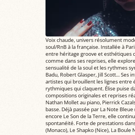
Voix chaude, univers résolument moder
soul/RnB à la française. Installée à Pari
entre héritage groove et esthétiques
comme dans ses reprises, elle explore 
sensualité de la soul et les rythmes s
Badu, Robert Glasper, Jill Scott... Ses
artistes qui brouillent les lignes entr
rythmiques qui claquent. Élise puise da
compositions originales et reprises r
Nathan Mollet au piano, Pierrick Cazal
basse. Déjà passée par La Note Bleue 
encore Le Son de la Terre, elle contin
spontanéité. Forte de prestations da
(Monaco), Le Shapko (Nice), La Boule No