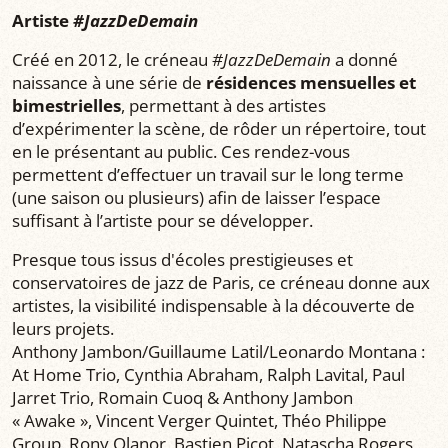
Artiste
#JazzDeDemain
Créé en 2012, le créneau
#JazzDeDemain
a donné
naissance à une série de
résidences mensuelles et
bimestrielles
, permettant à des artistes
d’expérimenter la scène, de rôder un répertoire, tout
en le présentant au public. Ces rendez-vous
permettent d’effectuer un travail sur le long terme
(une saison ou plusieurs) afin de laisser l’espace
suffisant à l’artiste pour se développer.
Presque tous issus d'écoles prestigieuses et
conservatoires de jazz de Paris, ce créneau donne aux
artistes, la visibilité indispensable à la découverte de
leurs projets.
Anthony Jambon/Guillaume Latil/Leonardo Montana :
At Home Trio, Cynthia Abraham, Ralph Lavital, Paul
Jarret Trio, Romain Cuoq & Anthony Jambon
« Awake », Vincent Verger Quintet, Théo Philippe
Group, Rony Olanor, Bastien Picot, Natascha Rogers,