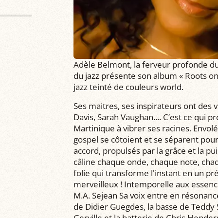
Adèle Belmont, la ferveur profonde du
du jazz présente son album « Roots on
jazz teinté de couleurs world.
Ses maitres, ses inspirateurs ont des 
Davis, Sarah Vaughan.... C’est ce qui p
Martinique à vibrer ses racines. Envolé
gospel se côtoient et se séparent pou
accord, propulsés par la grâce et la pu
câline chaque onde, chaque note, chaq
folie qui transforme l'instant en un p
merveilleux ! Intemporelle aux essences
M.A. Sejean Sa voix entre en résonance
de Didier Guegdes, la basse de Teddy
Gerville et la batterie de Chris Hender