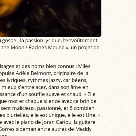
 gospel, la passion lyrique, l’envoûtement
 the Moon / Racines Moune », un projet de
visages et des noms bien connus : Miles
ropulse Adèle Belmont, originaire de la
es lyriques, rythmes jazzy, caribéens,
r mieux s'entrelacer, dans son âme en
issance d'un souffle suave et chaud. « Elle
ue mot et chaque silence avec ce brin de
résent malicieux, passionné, et ô combien
 plurielles, elle est unique, elle est Une. »
 avec le piano de Joran Cariou, la guitare
 Sorres sideman entre autres de Meddy
son.