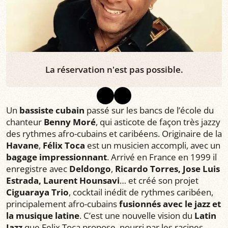
La réservation n'est pas possible.
Un
bassiste
cubain
passé sur les bancs de l’école du
chanteur
Benny Moré
, qui asticote de façon très jazzy
des rythmes afro-cubains et caribéens. Originaire de la
Havane
,
Félix Toca
est un musicien accompli, avec un
bagage impressionnant
. Arrivé en France en 1999 il
enregistre avec
Deldongo
,
Ricardo Torres, Jose Luis
Estrada, Laurent Hounsavi
… et créé son projet
Ciguaraya Trio
, cocktail inédit de rythmes caribéen,
principalement afro-cubains
fusionnés avec le jazz et
la musique latine
. C’est une nouvelle vision du
Latin
Jazz
que Felix Toca propose, nourri par les racines