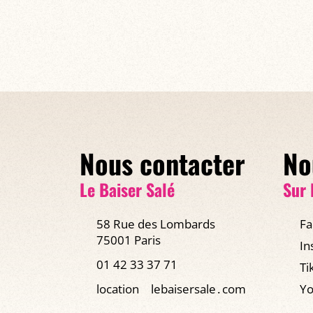
Nous contacter
No
Le Baiser Salé
Sur 
58 Rue des Lombards
Fa
75001 Paris
In
01 42 33 37 71
Ti
location
lebaisersale․com
Yo