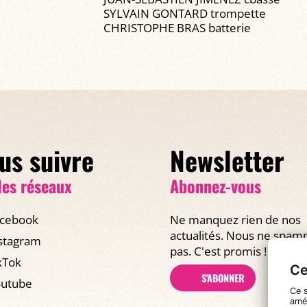
SYLVAIN GONTARD trompette
CHRISTOPHE BRAS batterie
us suivre
Newsletter
les réseaux
Abonnez-vous
cebook
Ne manquez rien de nos
actualités. Nous ne spa
stagram
pas. C'est promis !
kTok
Ce
S'ABONNER
utube
Ce s
amél