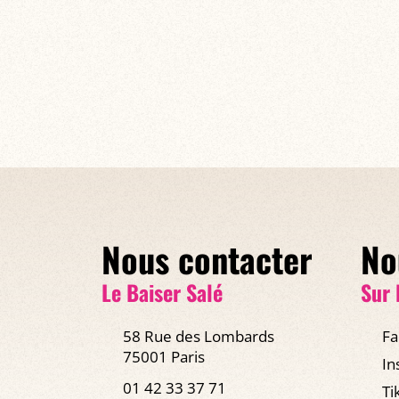
Nous contacter
No
Le Baiser Salé
Sur 
58 Rue des Lombards
Fa
75001 Paris
In
01 42 33 37 71
Ti