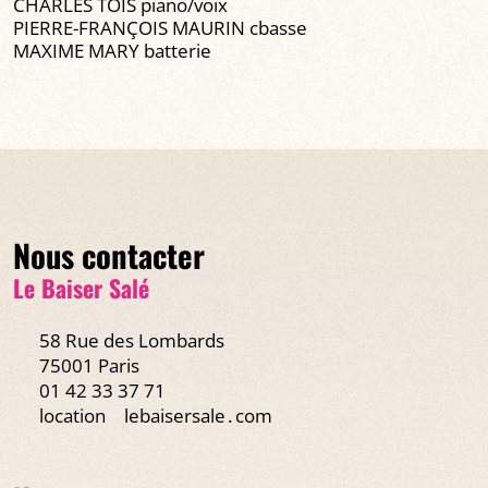
CHARLES TOIS piano/voix
PIERRE-FRANÇOIS MAURIN cbasse
MAXIME MARY batterie
Nous contacter
Le Baiser Salé
58 Rue des Lombards
75001 Paris
01 42 33 37 71
location
lebaisersale․com