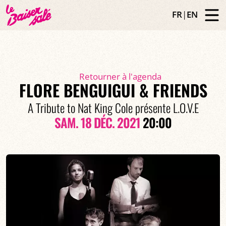
FR
|
EN
Retourner à l'agenda
FLORE BENGUIGUI & FRIENDS
A Tribute to Nat King Cole présente L.O.V.E
SAM. 18 DÉC. 2021
20:00