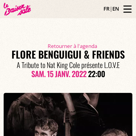
FR
|
EN
Retourner à l'agenda
FLORE BENGUIGUI & FRIENDS
A Tribute to Nat King Cole présente L.O.V.E
SAM. 15 JANV. 2022
22:00