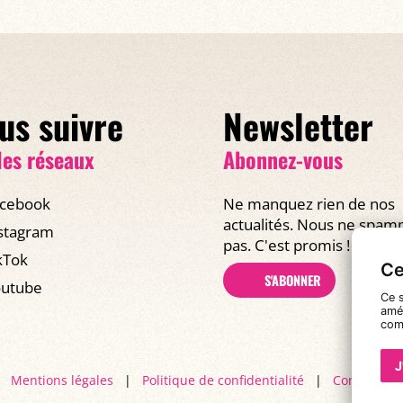
us suivre
Newsletter
les réseaux
Abonnez-vous
cebook
Ne manquez rien de nos
actualités. Nous ne spa
stagram
pas. C'est promis !
kTok
Ce
S'ABONNER
utube
Ce s
amél
com
J
Mentions légales
|
Politique de confidentialité
|
Conditions