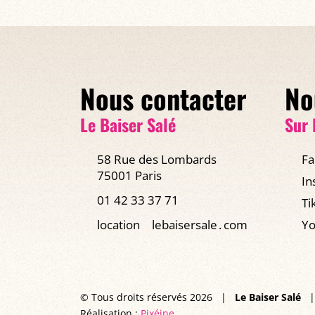
Nous contacter
No
Le Baiser Salé
Sur 
58 Rue des Lombards
Fa
75001 Paris
In
01 42 33 37 71
Ti
location
lebaisersale․com
Yo
© Tous droits réservés 2026
|
Le Baiser Salé
|
Réalisation :
Pixéine