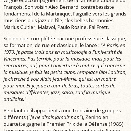
Orgue et accompagnement de la fameuse Chorale du
François. Son voisin Alex Bernard, contrebassiste
fondamental de la Martinique, l'aiguille vers les grands
musiciens plus jazz de l'île, "les belles harmonies",
Marius Cultier, Malavoi, Paulo Rosine, Fal Frett.
Si bien que, complétée par une professeure classique,
sa formation, de rue et classique, le lance :
"A Paris, en
1979, je passe trois ans en musicologie à l'université de
Vincennes. Pas terrible pour la musique, mais pour les
rencontres, oui, pour l'ouverture à tout ce qui concerne
la musique. Je fais les petits clubs, remplace Bibi Louison,
je cherche à voir Alain Jean-Marie, qui est un maître
pour moi. Et je joue à tour de bras, toutes sortes de
musiques différentes, jazz, salsa, sauf la musique
antillaise."
Pendant qu'il appartient à une trentaine de groupes
différents (
"je ne disais jamais non"
), Zenino en
quartette gagne le Premier Prix de la Défense (1985).
Leur rencontre, suscitée par le saxophoniste Simon