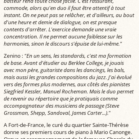
batteur rend toute chose facile. C'est rassurant,
commode, alors qu'en duo il faut être attentif à tout
instant. On ne peut pas se relâcher, et d'ailleurs, au bout
d'une heure et demie de dialogue, on est presque
contents d'arrêter. L'exercice demande une vraie
concentration. Il ne permet aucune faiblesse sur les
harmonies, sinon le discours s'épuise de lui-même."
Zenino :
"En un sens, les standards, c'est ma formation
de base. Avant d'étudier au Berklee College, je jouais
avec mon père, guitariste dans les dancings, les bals,
mais aussi les grandes compositions du jazz. J'ai évolué
vers des formes plus modernes, aux côtés des pianistes
Siegfried Kessler, Manuel Rocheman. Mais le duo permet
de revenir au répertoire que je pratiquais comme
accompagnateur des musiciens de passage (Steve
Grossman, Shepp, Sandoval, James Carter...).
"
A Fort-de-France, le curé du quartier Sainte-Thérèse
donne ses premiers cours de piano à Mario Canonge.