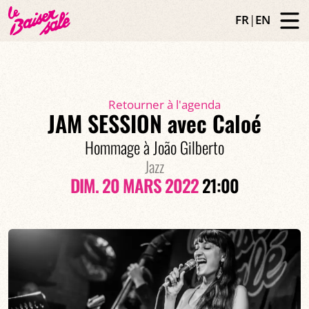
FR
|
EN
Retourner à l'agenda
JAM SESSION avec Caloé
Hommage à João Gilberto
Jazz
DIM. 20 MARS 2022
21:00