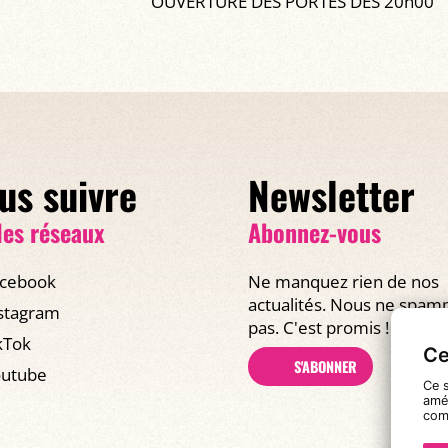
OUVERTURE DES PORTES DÈS 20h00
us suivre
Newsletter
les réseaux
Abonnez-vous
cebook
Ne manquez rien de nos
actualités. Nous ne spa
stagram
pas. C'est promis !
kTok
Ce
S'ABONNER
utube
Ce s
amél
com