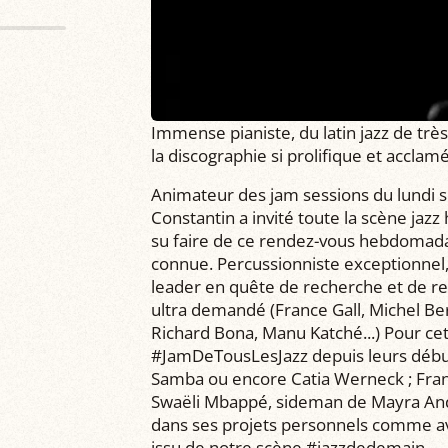
Immense pianiste, du latin jazz de très
la discographie si prolifique et acclam
Animateur des jam sessions du lundi so
Constantin a invité toute la scène jazz
su faire de ce rendez-vous hebdomadai
connue. Percussionniste exceptionnel,
leader en quête de recherche et de re
ultra demandé (France Gall, Michel Be
Richard Bona, Manu Katché...) Pour cett
#JamDeTousLesJazz depuis leurs débuts
Samba ou encore Catia Werneck ; Fran
Swaëli Mbappé, sideman de Mayra Andr
dans ses projets personnels comme av
issu de notre scène #jazzdedemain.