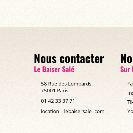
Nous contacter
No
Le Baiser Salé
Sur 
58 Rue des Lombards
Fa
75001 Paris
In
01 42 33 37 71
Ti
location
lebaisersale․com
Yo