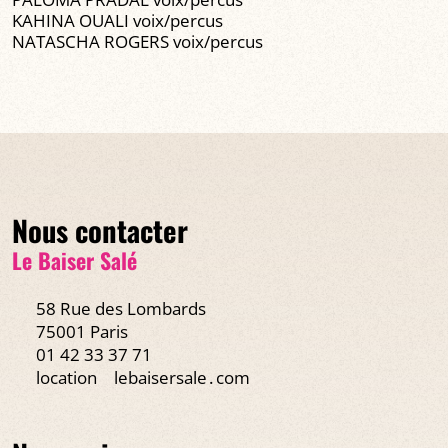
KAHINA OUALI voix/percus
NATASCHA ROGERS voix/percus
Nous contacter
Le Baiser Salé
58 Rue des Lombards
75001 Paris
01 42 33 37 71
location
lebaisersale․com