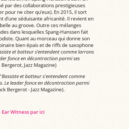
é par des collaborations prestigieuses
er pour ne citer qu’eux). En 2015, il sort
t d’une séduisante africanité. Il revient en
rt belle au groove. Outre ces mélanges
ades dans lesquelles Spang-Hanssen fait
odiste. Quant au morceau qui donne son
 binaire bien épais et de riffs de saxophone
ssiste et batteur s’entendent comme larrons
eader fonce en décontraction parmi ses
k Bergerot, Jazz Magazine)
"
Bassiste et batteur s'entendent comme
es. Le leader fonce en décontraction parmi
ck Bergerot - Jazz Magazine).
ar Witness par ici