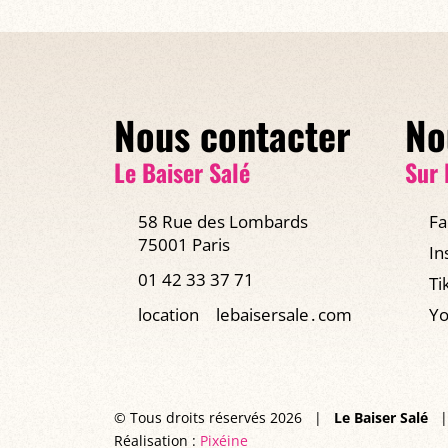
Nous contacter
No
Le Baiser Salé
Sur 
58 Rue des Lombards
Fa
75001 Paris
In
01 42 33 37 71
Ti
location
lebaisersale․com
Yo
© Tous droits réservés 2026
|
Le Baiser Salé
|
Réalisation :
Pixéine