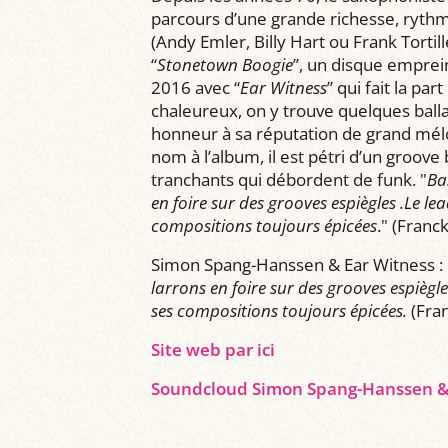
parcours d’une grande richesse, rythm
(Andy Emler, Billy Hart ou Frank Tortill
“
Stonetown Boogie
”, un disque emprein
2016 avec “
Ear Witness
” qui fait la pa
chaleureux, on y trouve quelques ball
honneur à sa réputation de grand mél
nom à l’album, il est pétri d’un groove
tranchants qui débordent de funk. "
Ba
en foire sur des grooves espiègles .Le l
compositions toujours épicées
." (Franc
Simon Spang-Hanssen & Ear Witness : 
larrons en foire sur des grooves espiègl
ses compositions toujours épicées.
(Fran
Site web par ici
Soundcloud Simon Spang-Hanssen & E