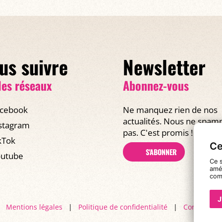
us suivre
Newsletter
les réseaux
Abonnez-vous
cebook
Ne manquez rien de nos
actualités. Nous ne spa
stagram
pas. C'est promis !
kTok
Ce
S'ABONNER
utube
Ce s
amél
com
J
Mentions légales
|
Politique de confidentialité
|
Conditions