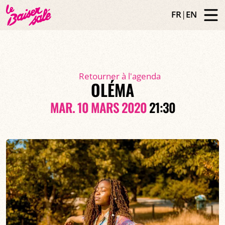
FR
|
EN
Retourner à l'agenda
OLÉMA
MAR. 10 MARS 2020
21:30