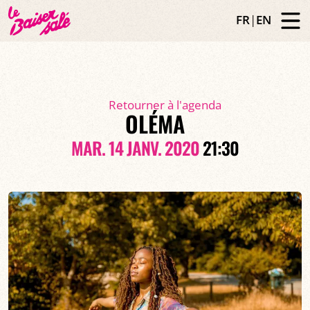
FR
|
EN
Retourner à l'agenda
OLÉMA
MAR. 14 JANV. 2020
21:30