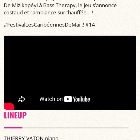
De Mizikopéyi à Bass Therapy, le jeu s’annonce
costaud et l’ambiance surchauffée… !
#FestivalLesCaribéennesDeMai..! #14
LINEUP
THIERRY VATON piano