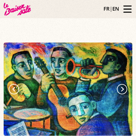
FR
|
EN