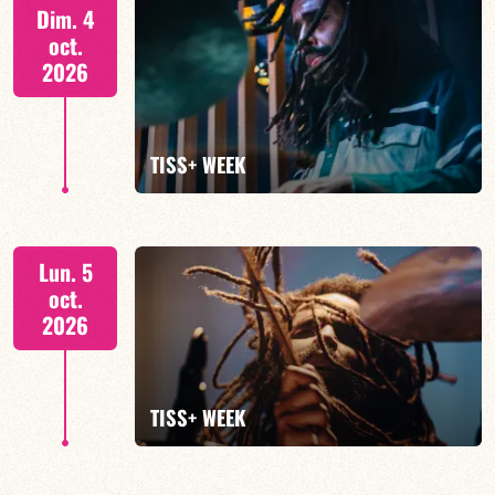
Tiss Rodriguez batterie/lead, TBA
Dim. 4
oct.
2026
EN SAVOIR PLUS
TISS+ WEEK
Tiss Rodriguez batterie/lead
Lun. 5
oct.
2026
EN SAVOIR PLUS
TISS+ WEEK