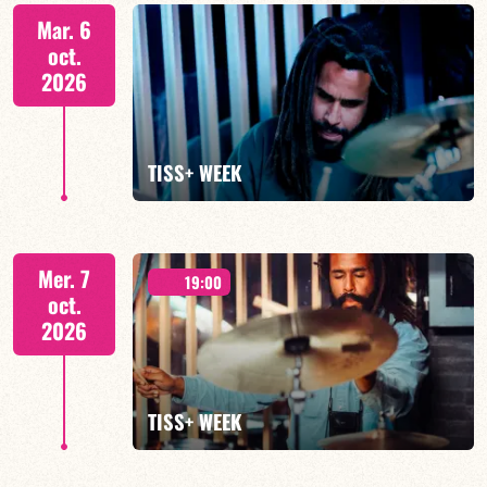
Tiss Rodriguez batterie/lead
Mar. 6
oct.
2026
EN SAVOIR PLUS
TISS+ WEEK
Tiss Rodriguez batterie/lead
Mer. 7
19:00
oct.
2026
EN SAVOIR PLUS
TISS+ WEEK