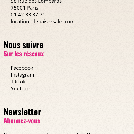
58 Rue des Lombards
75001 Paris
01 42 33 37 71
location
lebaisersale․com
Nous suivre
Sur les réseaux
Facebook
Instagram
TikTok
Youtube
Newsletter
Abonnez-vous