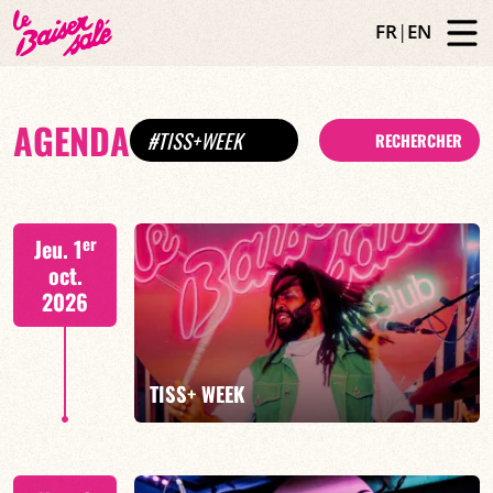
FR
|
EN
AGENDA
#TISS+WEEK
RECHERCHER
er
Jeu. 1
oct.
2026
TISS+ WEEK
Tiss Rodriguez batterie/lead