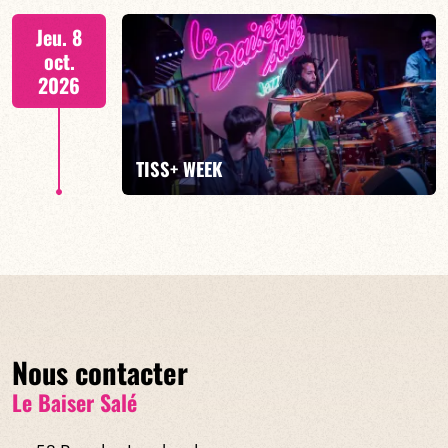
Tiss Rodriguez batterie/lead
Jeu. 8
oct.
2026
EN SAVOIR PLUS
TISS+ WEEK
Tiss Rodriguez batterie/lead
Nous contacter
EN SAVOIR PLUS
Le Baiser Salé