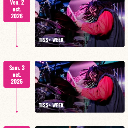
Ven. 2
oct.
2026
EN SAVOIR PLUS
TISS+ WEEK
Tiss Rodriguez batterie/lead
Sam. 3
oct.
2026
EN SAVOIR PLUS
TISS+ WEEK