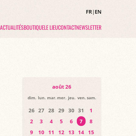
FR
|
EN
ACTUALITÉS
BOUTIQUE
LE LIEU
CONTACT
NEWSLETTER
août 26
dim.
lun.
mar.
mer.
jeu.
ven.
sam.
26
27
28
29
30
31
1
2
3
4
5
6
7
8
9
10
11
12
13
14
15