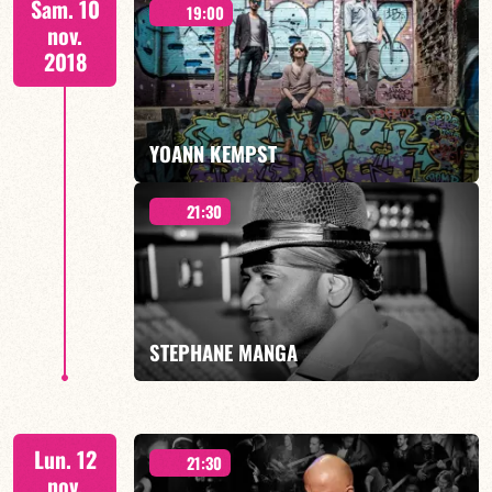
Sam. 10
19:00
nov.
2018
EN SAVOIR PLUS
YOANN KEMPST
21:30
« BORG ERECTUS »
STEPHANE MANGA
EN SAVOIR PLUS
Quartet " Electric Band"
Lun. 12
21:30
nov.