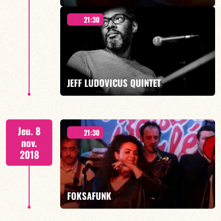
21:30
Duo Jazz
JEFF LUDOVICUS QUINTET
EN SAVOIR PLUS
"Dimanche"
Jeu. 8
21:30
nov.
2018
EN SAVOIR PLUS
FOKSAFUNK