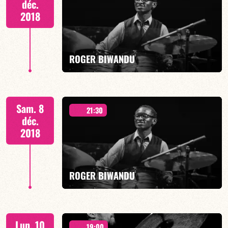
déc.
2018
EN SAVOIR PLUS
ROGER BIWANDU
QUARTET « Tribute to AL JARREAU »
Sam. 8
21:30
déc.
2018
EN SAVOIR PLUS
ROGER BIWANDU
QUARTET « Tribute to AL JARREAU »
Lun. 10
19:00