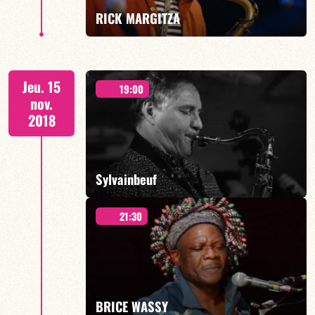
RICK MARGITZA
EN SAVOIR PLUS
Quartet
Jeu. 15
19:00
nov.
2018
EN SAVOIR PLUS
Sylvainbeuf
21:30
« POWER TRIO »
BRICE WASSY