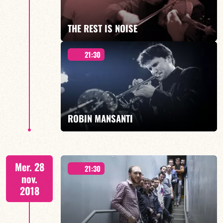
EN SAVOIR PLUS
THE REST IS NOISE
21:30
ROBIN MANSANTI
EN SAVOIR PLUS
& Crew
Mer. 28
21:30
nov.
2018