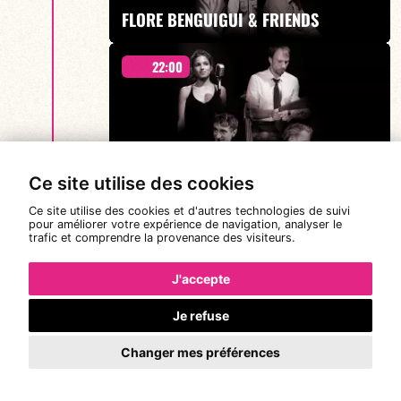
EN SAVOIR PLUS
FLORE BENGUIGUI & FRIENDS
22:00
A Tribute to Nat King Cole présente L.O.V.E
FLORE BENGUIGUI & FRIENDS
Ce site utilise des cookies
Ce site utilise des cookies et d'autres technologies de suivi
EN SAVOIR PLUS
pour améliorer votre expérience de navigation, analyser le
trafic et comprendre la provenance des visiteurs.
A Tribute to Nat King Cole présente L.O.V.E
Dim. 16
21:00
J'accepte
déc.
2018
Je refuse
Changer mes préférences
EN SAVOIR PLUS
JAM SESSION #PlaceAuxJeunes