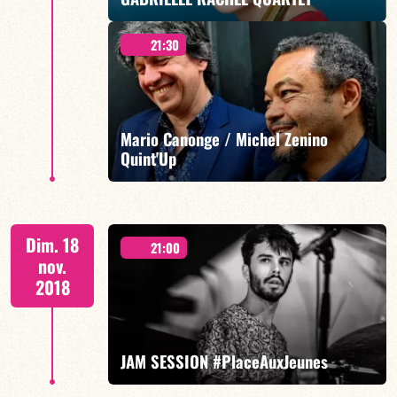
21:30
Happy Talk
Mario Canonge / Michel Zenino
Quint'Up
EN SAVOIR PLUS
Quint'Up
Dim. 18
21:00
nov.
2018
EN SAVOIR PLUS
JAM SESSION #PlaceAuxJeunes