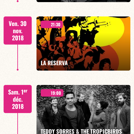
EN SAVOIR PLUS
Ven. 30
21:30
nov.
2018
EN SAVOIR PLUS
LA RESERVA
er
Sam. 1
19:00
déc.
2018
EN SAVOIR PLUS
TEDDY SORRES & THE TROPICBIRDS