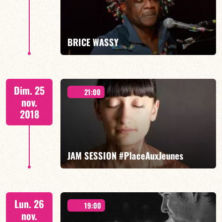
BRICE WASSY
EN SAVOIR PLUS
& FRIENDS « From Cologne »
Dim. 25
21:00
nov.
2018
EN SAVOIR PLUS
JAM SESSION #PlaceAuxJeunes
CALOÉ voix invite
Lun. 26
19:00
nov.