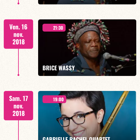
EN SAVOIR PLUS
QUINTET
Ven. 16
21:30
nov.
2018
EN SAVOIR PLUS
BRICE WASSY
QUINTET
Sam. 17
19:00
nov.
2018
EN SAVOIR PLUS
GABRIELLE RACHEL QUARTET