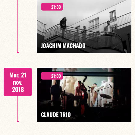
21:30
Duo Jazz
JOACHIM MACHADO
EN SAVOIR PLUS
« ORNICAR »
Mer. 21
21:30
nov.
2018
EN SAVOIR PLUS
CLAUDE TRIO