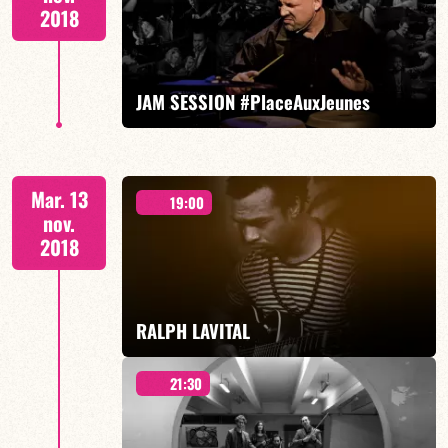
2018
EN SAVOIR PLUS
JAM SESSION #PlaceAuxJeunes
– LATIN JAZZ FRANÇOIS CONSTANTIN invite :
Mar. 13
19:00
nov.
2018
EN SAVOIR PLUS
RALPH LAVITAL
21:30
RALPH LAVITAL invite IRINA GONZALEZ