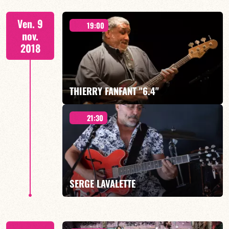
Ven. 9
19:00
nov.
2018
EN SAVOIR PLUS
THIERRY FANFANT "6.4"
21:30
“BASSE SOLO”
SERGE LAVALETTE
EN SAVOIR PLUS
« GROOVE BAND »