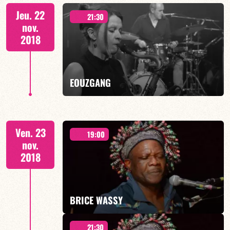
Jeu. 22
21:30
nov.
2018
EN SAVOIR PLUS
EOUZGANG
"Think Positive"
Ven. 23
19:00
nov.
2018
EN SAVOIR PLUS
BRICE WASSY
21:30