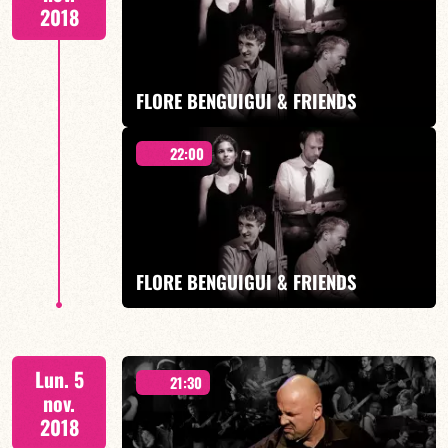
2018
EN SAVOIR PLUS
FLORE BENGUIGUI & FRIENDS
22:00
A Tribute to Nat King Cole présente L.O.V.E
FLORE BENGUIGUI & FRIENDS
EN SAVOIR PLUS
A Tribute to Nat King Cole présente L.O.V.E
Lun. 5
21:30
nov.
2018