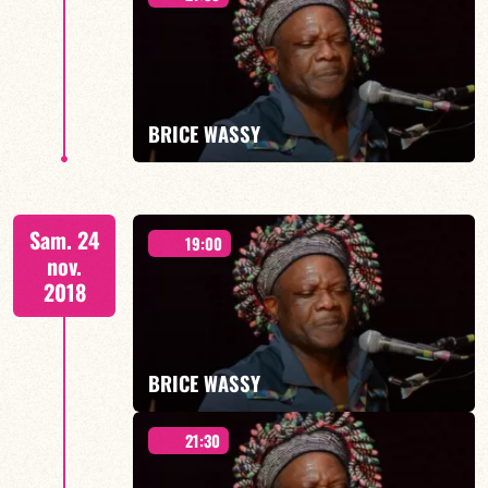
BRICE WASSY invite YASSINE KAROUI
BRICE WASSY
EN SAVOIR PLUS
& GUANTANAMO BLUES
Sam. 24
19:00
nov.
2018
EN SAVOIR PLUS
BRICE WASSY
21:30
& FRIENDS « From Barcelona »