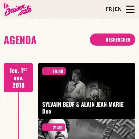
FR
|
EN
AGENDA
RECHERCHER
er
Jeu. 1
19:00
nov.
2018
SYLVAIN BEUF & ALAIN JEAN-MARIE
Duo
21:30
« Tea for Two and Two for Tales »