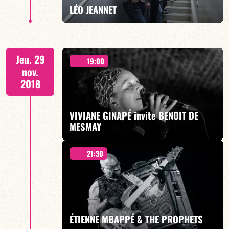
EN SAVOIR PLUS
LÉO JEANNET
PANORAMIC PROJECT
Jeu. 29
19:00
nov.
2018
VIVIANE GINAPÉ invite BENOIT DE
EN SAVOIR PLUS
MESMAY
21:30
invite MARIO CANONGE
ÉTIENNE MBAPPÉ & THE PROPHETS