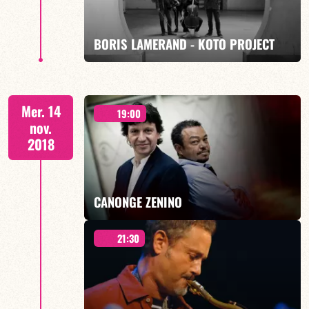
BORIS LAMERAND - KOTO PROJECT
EN SAVOIR PLUS
invitent MARION RAMPAL
Mer. 14
19:00
nov.
2018
EN SAVOIR PLUS
CANONGE ZENINO
21:30
Duo Jazz