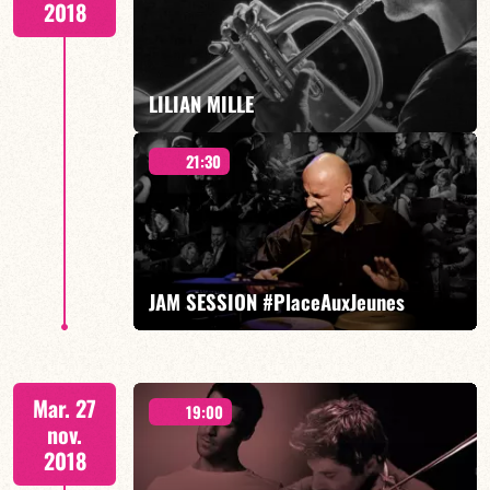
2018
EN SAVOIR PLUS
LILIAN MILLE
21:30
invite AUXANE CARTIGNY
JAM SESSION #PlaceAuxJeunes
EN SAVOIR PLUS
Hommage à PRINCE FRANÇOIS CONSTANTIN invite :
Mar. 27
19:00
nov.
2018