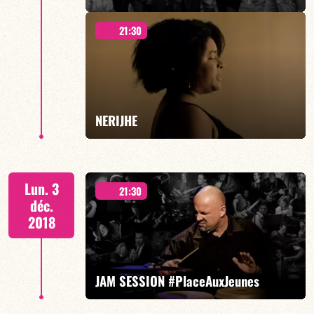
21:30
NERIJHE
EN SAVOIR PLUS
Lun. 3
21:30
déc.
2018
EN SAVOIR PLUS
JAM SESSION #PlaceAuxJeunes