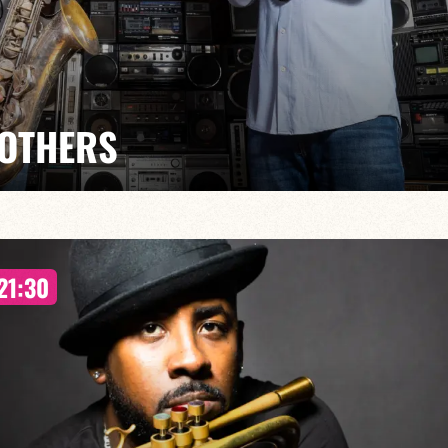
ROTHERS
/
uffle contemporain
21:30