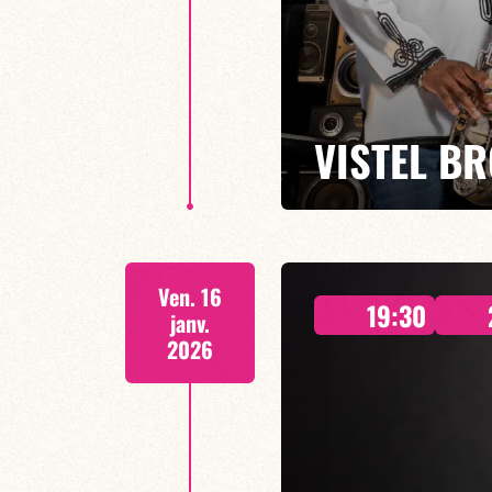
VISTEL B
2 concerts // 19h30 & 21h30 /
Ven. 16
Entre transe afro-cubaine et so
19:30
janv.
2026
EN SAVOIR PLUS