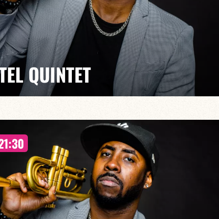
TEL QUINTET
h30
en devenir, notre Club propose une série de résidences
21:30
es deux mois) qui leur permet de proposer un projet
s un environnement propice à la création. Un accès aux