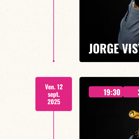
JORGE VI
DEUX CONCERTS: 19h30 & 21h
Ven. 12
Un cocktail irrésistible de ryth
19:30
chouchou des scènes parisiennes
sept.
créatifs et brillants que lui.
2025
EN SAVOIR PLUS