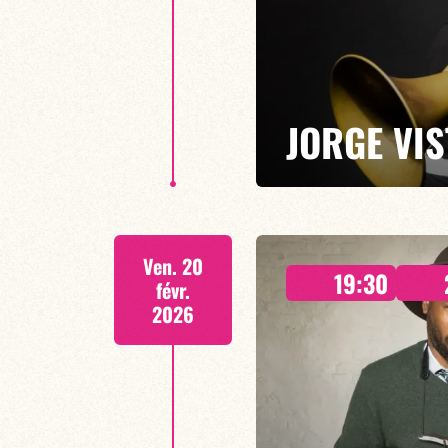
JORGE VIS
Jorge Vistel/Stephane Payen/Jo
Ven. 20
Décidé à soutenir des artistes 
19:30
bimestrielles (1 concert tous l
févr.
créatif et de le développer dan
2026
EN SAVOIR PLUS