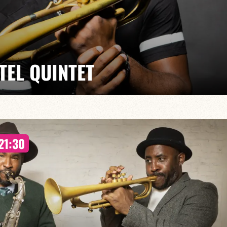
TEL QUINTET
sef Dumoulin/Jean-Philippe Monel/Fabrice Moreau
en devenir, notre Club propose une série de résidences
21:30
es deux mois) qui leur permet de proposer un projet
s un environnement propice à la création.