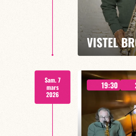
VISTEL B
Jorge Vistel / Maikel Vistel / B
Sam. 7
Entre transe afro-cubaine et so
19:30
mars
2026
EN SAVOIR PLUS