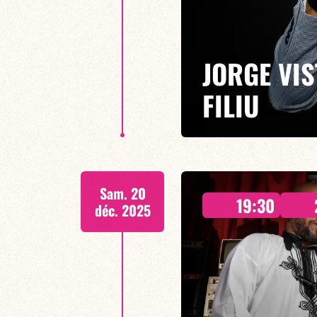
JORGE VIS
FILIU
DEUX CONCERTS : 19h30 & 21
Sam. 20
Décidé à soutenir des artistes 
19:30
bimestrielles (1 concert tous l
déc. 2025
créatif et de le développer dan
EN SAVOIR PLUS