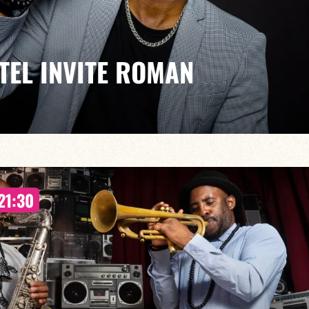
TEL INVITE ROMAN
h30
en devenir, notre Club propose une série de résidences
21:30
es deux mois) qui leur permet de proposer un projet
s un environnement propice à la création. Un accès aux