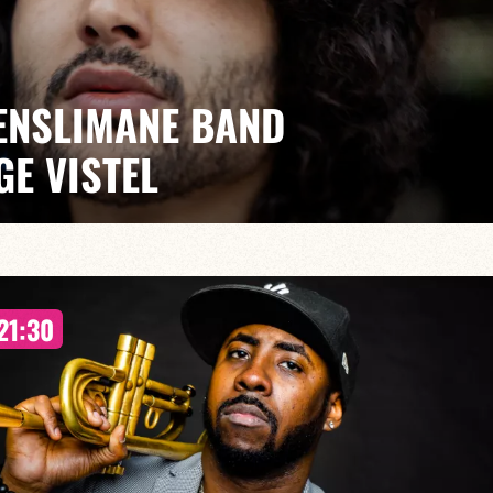
ENSLIMANE BAND
GE VISTEL
 La Haye, Younes et Jorge vous emportent dans une
21:30
 influences qui les habitent