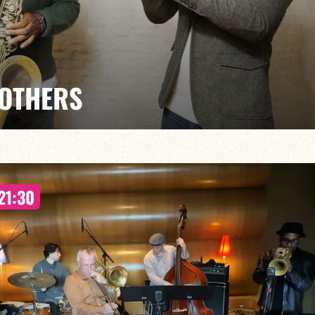
ROTHERS
enoit Delbecq / Jean-Philippe Morel / Guilhem Flouzat
uffle contemporain
21:30