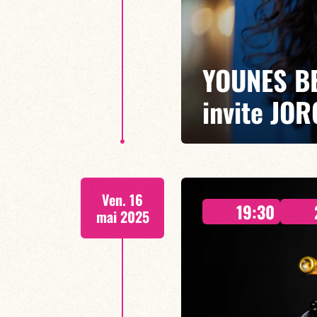
YOUNES B
invite JOR
21h00
Ven. 16
Entre New-York, Cuba, Paris et
19:30
balade cadencée avec toutes les
mai 2025
EN SAVOIR PLUS