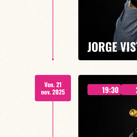
JORGE VIS
DEUX CONCERTS : 19h30 & 21
Ven. 21
Décidé à soutenir des artistes 
19:30
bimestrielles (1 concert tous l
nov. 2025
créatif et de le développer dan
EN SAVOIR PLUS