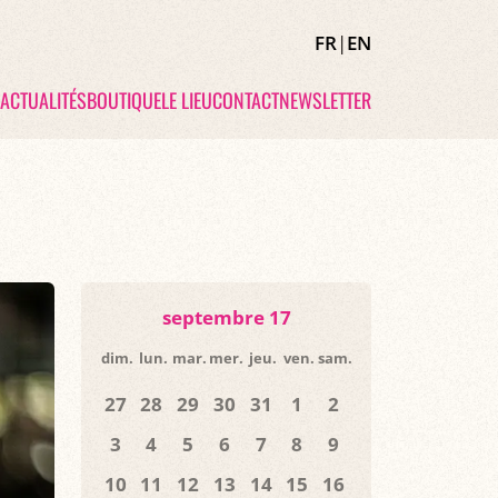
FR
|
EN
ACTUALITÉS
BOUTIQUE
LE LIEU
CONTACT
NEWSLETTER
septembre 17
dim.
lun.
mar.
mer.
jeu.
ven.
sam.
27
28
29
30
31
1
2
3
4
5
6
7
8
9
10
11
12
13
14
15
16