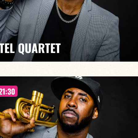
STEL QUARTET
30
mes afro-cubains à la sauce contemporaine, avec le petit
21:30
 Jorge Vistel et son quartet de musiciens aussi